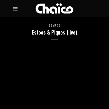
Passer
au
contenu
COMPOS
Estocs & Piques (live)