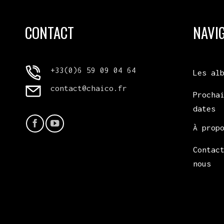
CONTACT
NAVI
+33(0)6 59 09 04 64
Les al
contact@chaico.fr
Procha
dates
À prop
Contac
nous