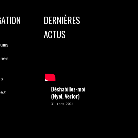
GATION
DERNIÈRES
ACTUS
bums
ines
os
Déshabillez-moi
tez
(Nyel, Verlor)
31 mars 2024