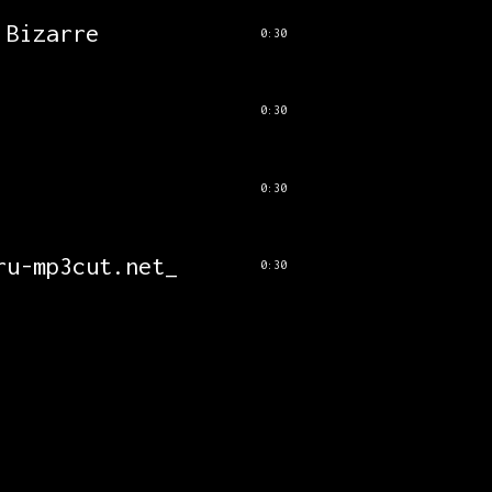
 Bizarre
0:30
0:30
0:30
ru-mp3cut.net_
0:30